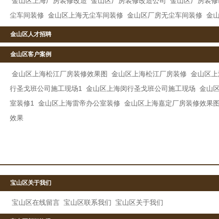
金山区上海厂房装修改造
金山区厂房装修改造公司
金山区厂房装修
尘车间装修
金山区上海无尘车间装修
金山区厂房无尘车间装修
金
金山区人才招聘
金山区客户案例
金山区上海松江厂房装修效果图
金山区上海松江厂房装修
金山区上
行圣戈班公司施工现场1
金山区上海闵行圣戈班公司施工现场
金山
室装修1
金山区上海雷帝办公室装修
金山区上海嘉定厂房装修效果
效果
宝山区关于我们
宝山区在线留言
宝山区联系我们
宝山区关于我们