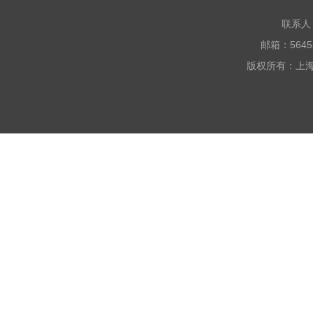
联系人：
邮箱：564
版权所有：上