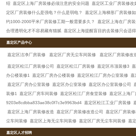
绍
嘉定区上海厂房装修必须注意的安全问题
嘉定区工业厂房装修改
定区厂房装修什么是强电？什么是弱电？
嘉定区上海梯形厂房装修如
约1000-2000平米厂房装修工期一般需要多久？
嘉定区上海在厂房装
合理透明化才不容易藏有猫腻
嘉定区上海提醒盲目的去装修只会适得
嘉定区产品中心
嘉定区洁净厂房装修
嘉定区厂房无尘车间装修
嘉定区厂房装修改
嘉定区松江厂房装修公司
嘉定区松江厂房装修
嘉定区吊顶装修3
嘉
办公楼装修1
嘉定区厂房办公楼装修
嘉定区松江厂房办公室装修
嘉
嘉定区厂房办公室装修
嘉定区办公室装修
嘉定区办公室装修公司
装修1
嘉定区厂房车间装修
嘉定区松江厂房食堂装修
嘉定区上海厂
9203e8cdbba833ae38c0f7c3e9963bd4
嘉定区松江工业厂房装修
嘉定区上海厂房装修改造
嘉定区厂房装修改造公司
嘉定区厂房装修
尘车间装修
嘉定区上海无尘车间装修
嘉定区厂房无尘车间装修
嘉
嘉定区人才招聘