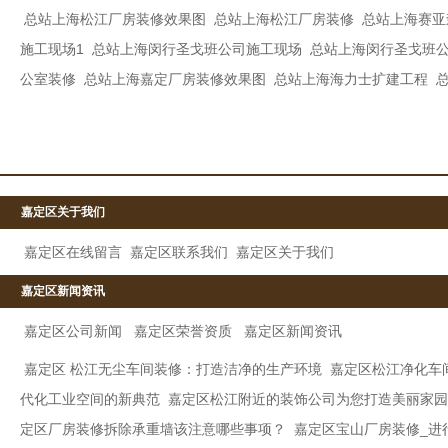
总站上海松江厂房装修效果图
总站上海松江厂房装修
总站上海赛亚
施工现场1
总站上海闵行圣戈班公司施工现场
总站上海闵行圣戈班
公室装修
总站上海嘉定厂房装修效果图
总站上海海力士扩建工程
嘉定区关于我们
嘉定区在线留言
嘉定区联系我们
嘉定区关于我们
嘉定区新闻资讯
嘉定区公司新闻
嘉定区荣誉资质
嘉定区新闻资讯
嘉定区 松江无尘车间装修：打造洁净的生产环境
嘉定区松江净化车
代化工业空间的新典范
嘉定区松江附近的装饰公司为您打造美丽家园
定区厂房装修拆除承重墙该注意哪些事项？
嘉定区宝山厂房装修_进