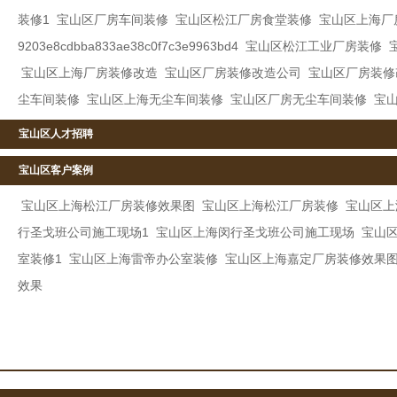
装修1
宝山区厂房车间装修
宝山区松江厂房食堂装修
宝山区上海厂
9203e8cdbba833ae38c0f7c3e9963bd4
宝山区松江工业厂房装修
宝山区上海厂房装修改造
宝山区厂房装修改造公司
宝山区厂房装修
尘车间装修
宝山区上海无尘车间装修
宝山区厂房无尘车间装修
宝
宝山区人才招聘
宝山区客户案例
宝山区上海松江厂房装修效果图
宝山区上海松江厂房装修
宝山区上
行圣戈班公司施工现场1
宝山区上海闵行圣戈班公司施工现场
宝山
室装修1
宝山区上海雷帝办公室装修
宝山区上海嘉定厂房装修效果
效果