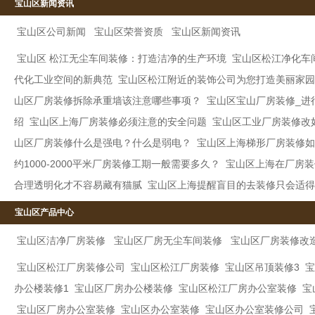
宝山区新闻资讯
宝山区公司新闻
宝山区荣誉资质
宝山区新闻资讯
宝山区 松江无尘车间装修：打造洁净的生产环境
宝山区松江净化车
代化工业空间的新典范
宝山区松江附近的装饰公司为您打造美丽家园
山区厂房装修拆除承重墙该注意哪些事项？
宝山区宝山厂房装修_进
绍
宝山区上海厂房装修必须注意的安全问题
宝山区工业厂房装修改
山区厂房装修什么是强电？什么是弱电？
宝山区上海梯形厂房装修如
约1000-2000平米厂房装修工期一般需要多久？
宝山区上海在厂房装
合理透明化才不容易藏有猫腻
宝山区上海提醒盲目的去装修只会适得
宝山区产品中心
宝山区洁净厂房装修
宝山区厂房无尘车间装修
宝山区厂房装修改
宝山区松江厂房装修公司
宝山区松江厂房装修
宝山区吊顶装修3
宝
办公楼装修1
宝山区厂房办公楼装修
宝山区松江厂房办公室装修
宝
宝山区厂房办公室装修
宝山区办公室装修
宝山区办公室装修公司