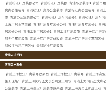
青浦松江厂房装修公司
青浦松江厂房装修
青浦吊顶装修3
青浦吊顶
房办公楼装修
青浦松江厂房办公室装修
青浦松江办公室装修
青浦
修
青浦办公室装修公司
青浦松江厂房车间装修1
青浦松江厂房车间
上海厂房食堂装修
青浦厂房食堂装修公司
青浦厂房食堂装修2
青浦
房装修公司
青浦工业厂房装修1
青浦工业厂房装修
青浦松江厂房装
浦无尘车间装修
青浦松江厂房装修改造
青浦松江厂房无尘车间装修
浦松江洁净厂房装修
青浦洁净厂房装修
青浦人才招聘
青浦客户案例
青浦上海松江厂房装修效果图
青浦上海松江厂房装修
青浦上海赛亚
施工现场1
青浦上海闵行圣戈班公司施工现场
青浦上海闵行圣戈班
公室装修
青浦上海嘉定厂房装修效果图
青浦上海海力士扩建工程