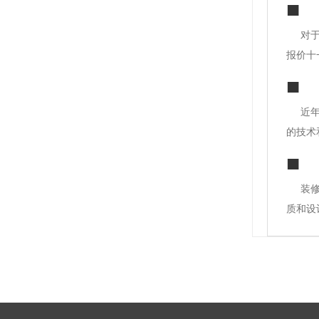
对
报价十
司规模
这些都
近
的技术
风景。
力，才
装
质和设
2、口
域是有